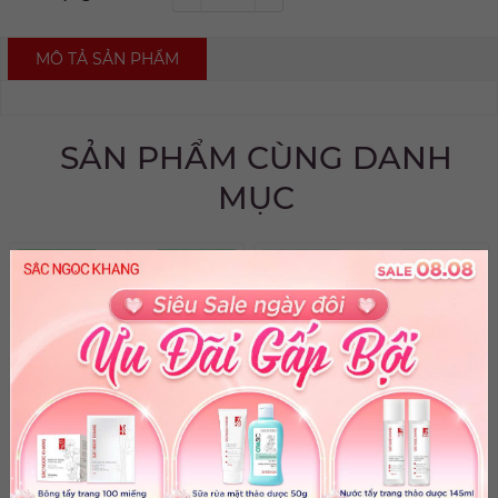
MÔ TẢ SẢN PHẨM
SẢN PHẨM CÙNG DANH
MỤC
Viên Uống Sắc Ngọc
Serum Vitamin C Dưỡng