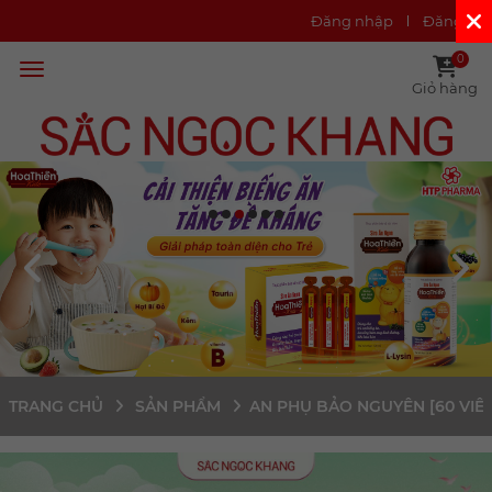
Đăng nhập
Đăng ký
0
Giỏ hàng
TRANG CHỦ
SẢN PHẨM
AN PHỤ BẢO NGUYÊN [60 VIÊ