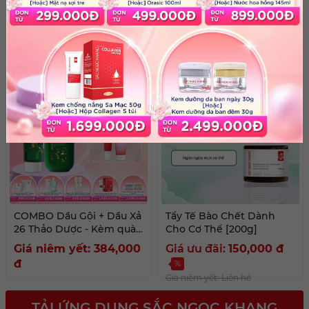
Khang ++ [60 Viên]
Trắng Diệu Kỳ [30ml] kèm
quà tặng
Giá ưu đãi:
479,000
đ
Giá ưu đãi:
465,000
đ
%
%
Giá niêm yết: Liên hệ
Giá niêm yết: Liên hệ
COMBO Dầu Gội + Dầu Xả
Tẩy Tế Bào Chết Dành
26 Thảo Dược - Kèm quà
Cho Cơ Thể [200g]
tặng
Giá niêm yết: 384,000
Giá ưu đãi:
150,000
đ
đ
%
Giá niêm yết: Liên hệ
TẢI ỨNG DỤNG SẮC NGỌC KHANG