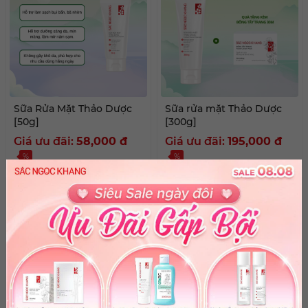
Sữa Rửa Mặt Thảo Dược
Sữa rửa mặt Thảo Dược
[50g]
[300g]
Giá ưu đãi:
58,000
đ
Giá ưu đãi:
195,000
đ
%
%
Giá niêm yết: Liên hệ
Giá niêm yết: Liên hệ