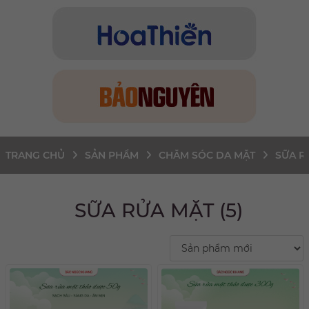
TRANG CHỦ
SẢN PHẨM
CHĂM SÓC DA MẶT
SỮA R
SỮA RỬA MẶT (5)