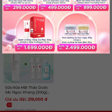
Sữa rửa mặt Thảo Dược
Sữa rửa mặt Thảo Dược
[100g]
[30g]
Giá ưu đãi:
85,000
đ
Giá niêm yết: 45,000
đ
%
Giá niêm yết: Liên hệ
Sữa Rửa Mặt Thảo Dược
Sắc Ngọc Khang [300g]
kèm quà tặng
Giá ưu đãi:
219,000
đ
%
Giá niêm yết: Liên hệ