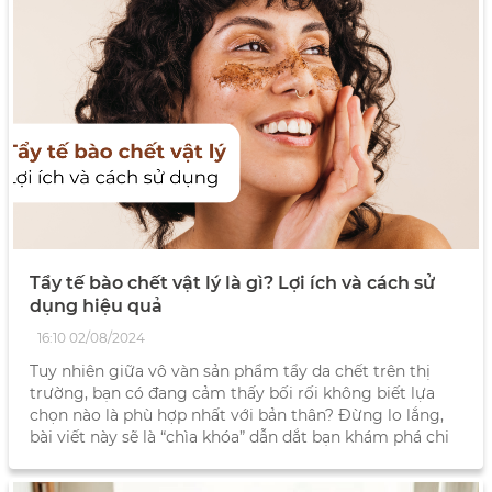
Tẩy tế bào chết vật lý là gì? Lợi ích và cách sử
dụng hiệu quả
16:10 02/08/2024
Tuy nhiên giữa vô vàn sản phẩm tẩy da chết trên thị
trường, bạn có đang cảm thấy bối rối không biết lựa
chọn nào là phù hợp nhất với bản thân? Đừng lo lắng,
bài viết này sẽ là “chìa khóa” dẫn dắt bạn khám phá chi
tiết về phương pháp chăm sóc da này.