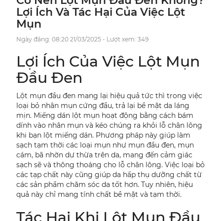
Có Nên Lột Mụn Đầu Đen Không?
Lợi Ích Và Tác Hại Của Việc Lột
Mụn
Ngày đăng: 08:20 21/03/2025 - Lượt xem: 349
Lợi Ích Của Việc Lột Mụn
Đầu Đen
Lột mụn đầu đen mang lại hiệu quả tức thì trong việc
loại bỏ nhân mụn cứng đầu, trả lại bề mặt da láng
mịn. Miếng dán lột mụn hoạt động bằng cách bám
dính vào nhân mụn và kéo chúng ra khỏi lỗ chân lông
khi bạn lột miếng dán. Phương pháp này giúp làm
sạch tạm thời các loại mụn như mụn đầu đen, mụn
cám, bã nhờn dư thừa trên da, mang đến cảm giác
sạch sẽ và thông thoáng cho lỗ chân lông. Việc loại bỏ
các tạp chất này cũng giúp da hấp thụ dưỡng chất từ
các sản phẩm chăm sóc da tốt hơn. Tuy nhiên, hiệu
quả này chỉ mang tính chất bề mặt và tạm thời.
Tác Hại Khi Lột Mụn Đầu