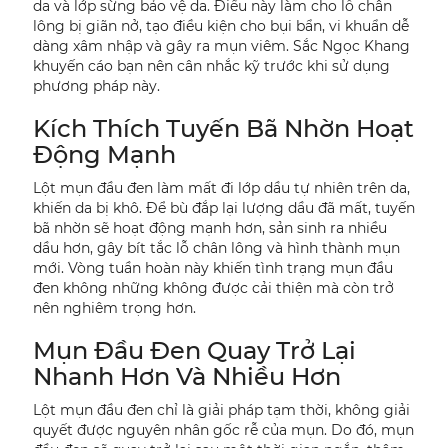
da và lớp sừng bảo vệ da. Điều này làm cho lỗ chân
lông bị giãn nở, tạo điều kiện cho bụi bẩn, vi khuẩn dễ
dàng xâm nhập và gây ra mụn viêm. Sắc Ngọc Khang
khuyến cáo bạn nên cân nhắc kỹ trước khi sử dụng
phương pháp này.
Kích Thích Tuyến Bã Nhờn Hoạt
Động Mạnh
Lột mụn đầu đen làm mất đi lớp dầu tự nhiên trên da,
khiến da bị khô. Để bù đắp lại lượng dầu đã mất, tuyến
bã nhờn sẽ hoạt động mạnh hơn, sản sinh ra nhiều
dầu hơn, gây bít tắc lỗ chân lông và hình thành mụn
mới. Vòng tuần hoàn này khiến tình trạng mụn đầu
đen không những không được cải thiện mà còn trở
nên nghiêm trọng hơn.
Mụn Đầu Đen Quay Trở Lại
Nhanh Hơn Và Nhiều Hơn
Lột mụn đầu đen chỉ là giải pháp tạm thời, không giải
quyết được nguyên nhân gốc rễ của mụn. Do đó, mụn