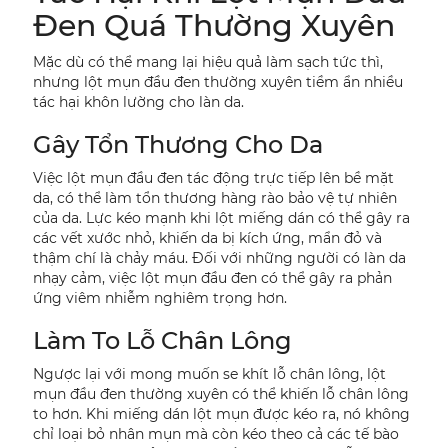
Đen Quá Thường Xuyên
Mặc dù có thể mang lại hiệu quả làm sạch tức thì,
nhưng lột mụn đầu đen thường xuyên tiềm ẩn nhiều
tác hại khôn lường cho làn da.
Gây Tổn Thương Cho Da
Việc lột mụn đầu đen tác động trực tiếp lên bề mặt
da, có thể làm tổn thương hàng rào bảo vệ tự nhiên
của da. Lực kéo mạnh khi lột miếng dán có thể gây ra
các vết xước nhỏ, khiến da bị kích ứng, mẩn đỏ và
thậm chí là chảy máu. Đối với những người có làn da
nhạy cảm, việc lột mụn đầu đen có thể gây ra phản
ứng viêm nhiễm nghiêm trọng hơn.
Làm To Lỗ Chân Lông
Ngược lại với mong muốn se khít lỗ chân lông, lột
mụn đầu đen thường xuyên có thể khiến lỗ chân lông
to hơn. Khi miếng dán lột mụn được kéo ra, nó không
chỉ loại bỏ nhân mụn mà còn kéo theo cả các tế bào