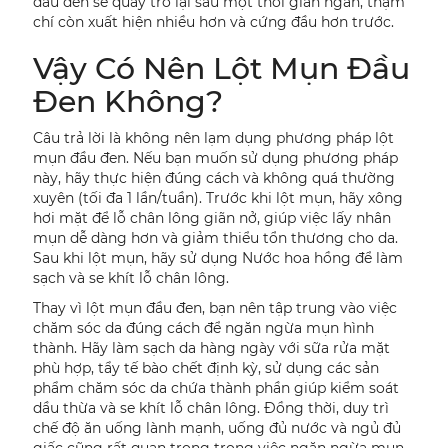
đầu đen sẽ quay trở lại sau một thời gian ngắn, thậm
chí còn xuất hiện nhiều hơn và cứng đầu hơn trước.
Vậy Có Nên Lột Mụn Đầu
Đen Không?
Câu trả lời là không nên lạm dụng phương pháp lột
mụn đầu đen. Nếu bạn muốn sử dụng phương pháp
này, hãy thực hiện đúng cách và không quá thường
xuyên (tối đa 1 lần/tuần). Trước khi lột mụn, hãy xông
hơi mặt để lỗ chân lông giãn nở, giúp việc lấy nhân
mụn dễ dàng hơn và giảm thiểu tổn thương cho da.
Sau khi lột mụn, hãy sử dụng Nước hoa hồng để làm
sạch và se khít lỗ chân lông.
Thay vì lột mụn đầu đen, bạn nên tập trung vào việc
chăm sóc da đúng cách để ngăn ngừa mụn hình
thành. Hãy làm sạch da hàng ngày với sữa rửa mặt
phù hợp, tẩy tế bào chết định kỳ, sử dụng các sản
phẩm chăm sóc da chứa thành phần giúp kiểm soát
dầu thừa và se khít lỗ chân lông. Đồng thời, duy trì
chế độ ăn uống lành mạnh, uống đủ nước và ngủ đủ