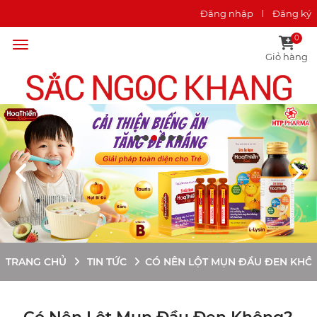
Đăng nhập
Đăng ký
0
Giỏ hàng
TRANG CHỦ
TIN TỨC
CÓ NÊN LỘT MỤN ĐẦU ĐEN KHÔNG