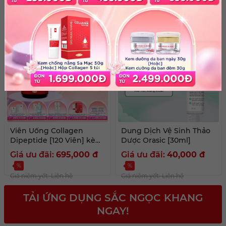
%
%
Giá niêm yết: Liên hệ
Giá niêm yết: Liên hệ
Viên Uống Collagen
Dung Dịch Vệ Sinh Thảo
Dipeptide [120 Viên] kèm
Dược Orasic [30ml]
quà tặng
Giá ưu đãi:
695,000
đ
Giá ưu đãi:
40,000
đ
%
%
Giá niêm yết: Liên hệ
Giá niêm yết: Liên hệ
TẢI ỨNG DỤNG SẮC NGỌC KHANG
NGAY!