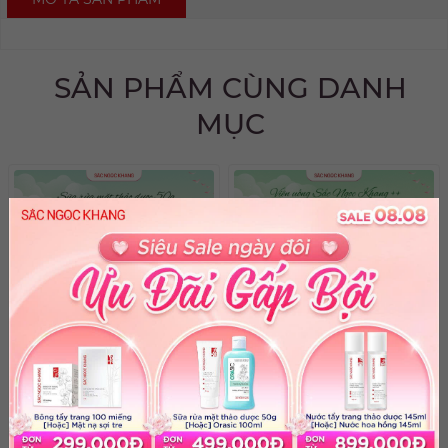
SẢN PHẨM CÙNG DANH
MỤC
Sữa Rửa Mặt Thảo Dược
Viên Uống Sắc Ngọc
[50g]
Khang ++ [60 Viên]
Giá ưu đãi:
58,000
đ
Giá ưu đãi:
479,000
đ