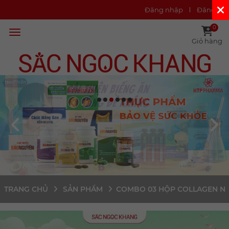
Đăng nhập
Đăng ký
0
Giỏ hàng
TRANG CHỦ
SẢN PHẨM
COMBO 03 HỘP COLLAGEN NƯỚ