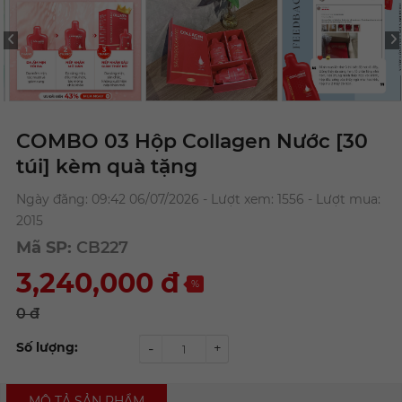
COMBO 03 Hộp Collagen Nước [30
túi] kèm quà tặng
Ngày đăng: 09:42 06/07/2026 - Lượt xem: 1556 - Lượt mua:
2015
Mã SP:
CB227
3,240,000
đ
%
0 đ
Số lượng:
-
+
MÔ TẢ SẢN PHẨM