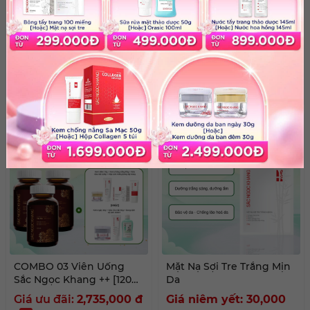
COMBO Dầu Gội + Dầu Xả
Kem Dưỡng Da Ban Đêm
26 Thảo Dược - Kèm quà
[30g] kèm quà tặng
tặng
Giá niêm yết: 384,000
Giá ưu đãi:
295,000
đ
đ
%
Giá niêm yết: Liên hệ
COMBO 03 Viên Uống
Mặt Nạ Sợi Tre Trắng Mịn
Sắc Ngọc Khang ++ [120
Da
Viên] kèm quà tặng
Giá ưu đãi:
2,735,000
đ
Giá niêm yết: 30,000