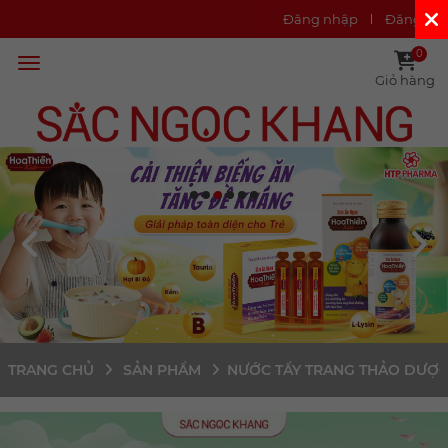
Đăng nhập
Đăng ký
0
Giỏ hàng
TRANG CHỦ
SẢN PHẨM
NƯỚC TẨY TRANG THẢO DƯỢC 