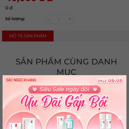
0 đ
Số lượng:
-
+
MÔ TẢ SẢN PHẨM
SẢN PHẨM CÙNG DANH
MỤC