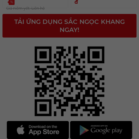
đ
%
Giá niêm yết: Liên hệ
TẢI ỨNG DỤNG SẮC NGỌC KHANG
NGAY!