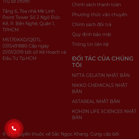
Trụ sở chính:
Chính sách thanh toán
Tầng 6, Tòa nhà Mê Linh
Phương thức vận chuyển
Point Tower Số 2 Ngô Đức
Kế, P. Bến Nghé, Quận 1,
Chính sách đổi trả
TPHCM
Quy định bảo mật
MST/ĐKKD/QĐTL:
Thông tin liên hệ
0315491880 Cấp ngày
21/01/2019 bởi sở Kế Hoạch và
ĐỐI TÁC CỦA CHÚNG
Đầu Tư Tp.HCM
TÔI
NITTA GELATIN NHẬT BẢN
NIKKO CHEMICALS NHẬT
BẢN
ASTAREAL NHẬT BẢN
KOHJIN LIFE SCIENCES NHẬT
BẢN
© Bản quyền thuộc về Sắc Ngọc Khang. Cung cấp bởi