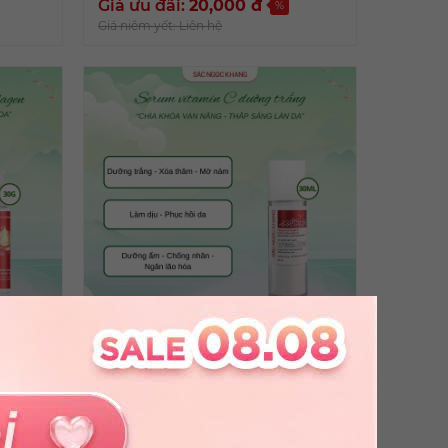
Giá ưu đãi:
20,000
đ
%
Giá niêm yết: Liên hệ
Serum Dưỡng Trắng Vitamin C
[30ml]
Giá ưu đãi:
465,000
đ
%
Giá niêm yết: Liên hệ