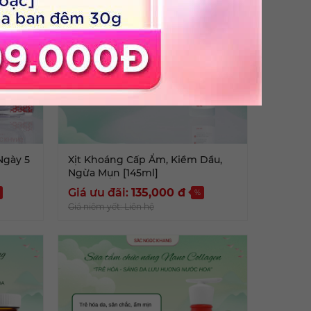
Ngày 5
Xịt Khoáng Cấp Ẩm, Kiềm Dầu,
Ngừa Mụn [145ml]
Giá ưu đãi:
135,000
đ
%
Giá niêm yết: Liên hệ