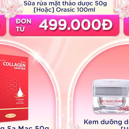
ả 26 Loại Thảo Dược [30g]
Dầu Gội 26 Loại Thảo Dược
u đãi:
55,000
đ
Giá ưu đãi:
55,000
đ
%
%
m yết: Liên hệ
Giá niêm yết: Liên hệ