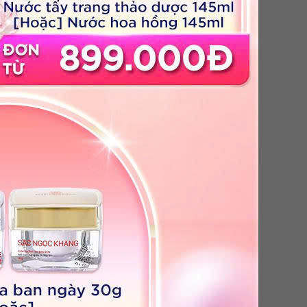
 [30g]
Dầu Gội 26 Loại Thảo Dược [350g]
Giá ưu đãi:
199,000
đ
%
Giá niêm yết: Liên hệ