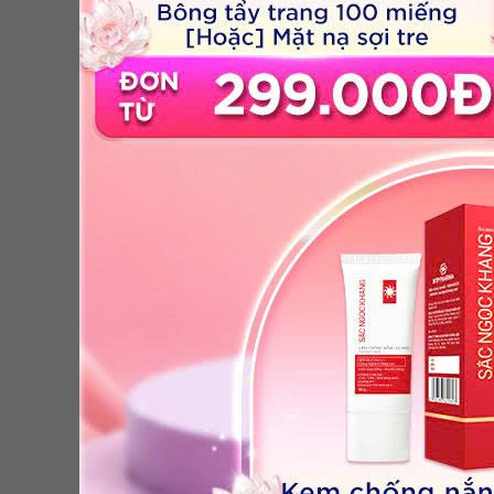
Dầu X
Giá ư
Giá niê