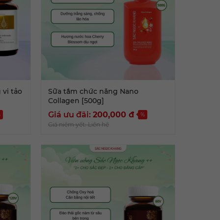
vi tảo
Sữa tắm chức năng Nano
Collagen [500g]
Giá ưu đãi:
200,000
đ
%
%
Giá niêm yết: Liên hệ