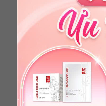
THỰC PHẨM BẢO VỆ SỨC KHỎE
SIRO TRẺ EM
VIÊN UỐNG SỨC KHỎE
COMBO TIẾT KIỆM
Sữa r
Giá 