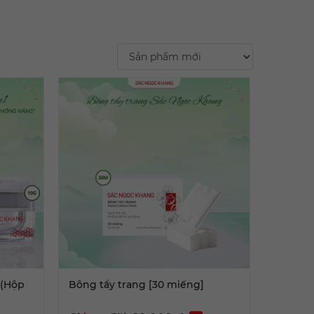
 (Hộp
Bông tẩy trang [30 miếng]