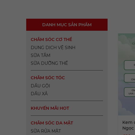
DANH MỤC SẢN PHẨM
CHĂM SÓC CƠ THỂ
DUNG DỊCH VỆ SINH
SỮA TẮM
SỮA DƯỠNG THỂ
CHĂM SÓC TÓC
DẦU GỘI
DẦU XẢ
KHUYẾN MÃI HOT
Kem 
CHĂM SÓC DA MẶT
Ngọc 
SỮA RỬA MẶT