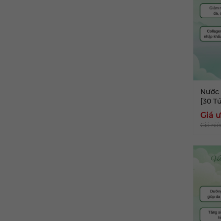
Nước 
[30 Tú
Giá ư
Giá niê