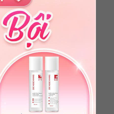
00g]
Dầu Xả 26 Loại Thảo Dược [200g]
Giá ưu đãi:
185,000
đ
%
Giá niêm yết: Liên hệ