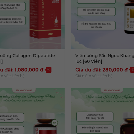
uống Collagen Dipeptide
Viên uống Sắc Ngọc Khang 
i]
lục [60 Viên]
u đãi:
1,080,000
đ
Giá ưu đãi:
280,000
đ
%
m yết: Liên hệ
Giá niêm yết: Liên hệ