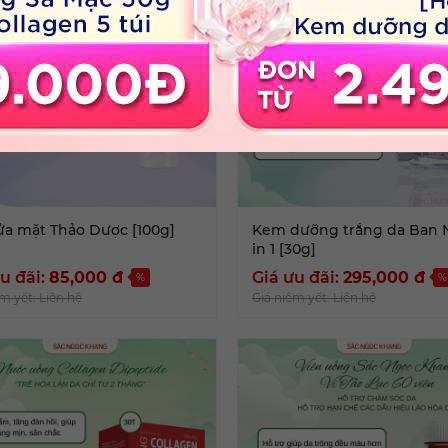
ửa mặt Thảo Dược [100g]
Kem dưỡng trắng da Ban 
in 1 [30g]
u đãi:
85,000
đ
Giá ưu đãi:
295,000
đ
%
%
m yết: Liên hệ
Giá niêm yết: Liên hệ