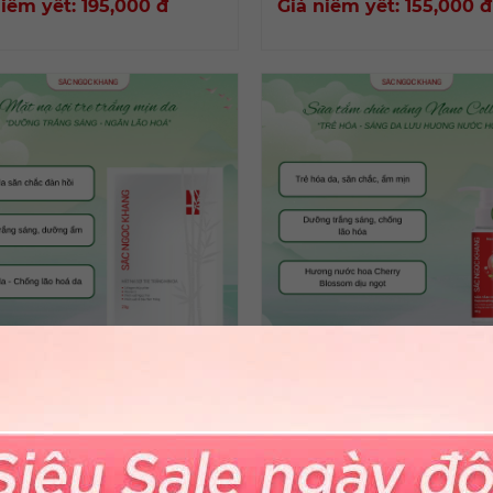
niêm yết: 195,000
đ
Giá niêm yết: 155,000
đ
ạ Sợi Tre Trắng Mịn Da
Sữa tắm chức năng Nano
Collagen [30g]
niêm yết: 30,000
đ
Giá niêm yết: 45,000
đ