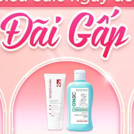
ửa mặt Thảo Dược [30g]
Sữa rửa mặt Thảo Dược [3
niêm yết: 45,000
đ
Giá ưu đãi:
195,000
đ
%
Giá niêm yết: Liên hệ