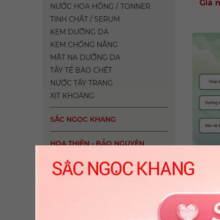
Giá 
NƯỚC HOA HỒNG / TONNER
TINH CHẤT / SERUM
KEM DƯỠNG DA
KEM CHỐNG NẮNG
MẶT NẠ DƯỠNG DA
TẨY TẾ BÀO CHẾT
NƯỚC TẨY TRANG
XỊT KHOÁNG
SẮC NGỌC KHANG
HOA THIÊN - BẢO NGUYÊN
THỰC PHẨM LÀM ĐẸP
Mặt N
VIÊN UỐNG DƯỠNG TRẮNG
COLLAGEN
Giá 
VIÊN UỐNG GIẢM NÁM
VIÊN UỐNG NỘI TẾT