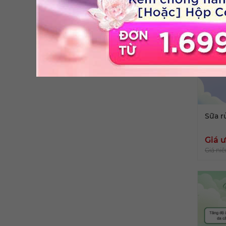
Sữa r
Giá ư
Giá niê