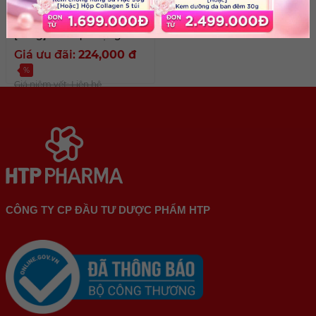
Sữa tắm Nano Collagen
[500g] kèm quà tặng
Giá ưu đãi:
224,000
đ
%
Giá niêm yết: Liên hệ
CÔNG TY CP ĐẦU TƯ DƯỢC PHẨM HTP