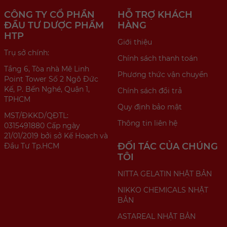
CÔNG TY CỔ PHẦN
HỖ TRỢ KHÁCH
ĐẦU TƯ DƯỢC PHẨM
HÀNG
HTP
Giới thiệu
Trụ sở chính:
Chính sách thanh toán
Tầng 6, Tòa nhà Mê Linh
Phương thức vận chuyển
Point Tower Số 2 Ngô Đức
Kế, P. Bến Nghé, Quận 1,
Chính sách đổi trả
TPHCM
Quy định bảo mật
MST/ĐKKD/QĐTL:
Thông tin liên hệ
0315491880 Cấp ngày
21/01/2019 bởi sở Kế Hoạch và
ĐỐI TÁC CỦA CHÚNG
Đầu Tư Tp.HCM
TÔI
NITTA GELATIN NHẬT BẢN
NIKKO CHEMICALS NHẬT
BẢN
ASTAREAL NHẬT BẢN