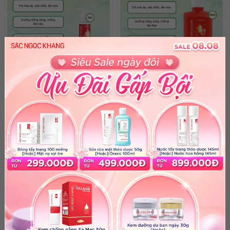
Sữa tắm chức năng Nano
Sữa tắm chức năng Nano
Collagen [30g]
Collagen [500g]
Giá niêm yết: 45,000
Giá ưu đãi:
200,000
đ
đ
%
Giá niêm yết: Liên hệ